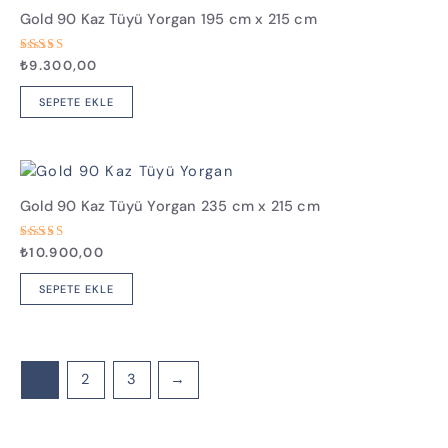
Gold 90 Kaz Tüyü Yorgan 195 cm x 215 cm
5
₺
9.300,00
üzerinden
5.00
oy aldı
SEPETE EKLE
Gold 90 Kaz Tüyü Yorgan 235 cm x 215 cm
5
₺
10.900,00
üzerinden
4.80
oy aldı
SEPETE EKLE
1
2
3
→