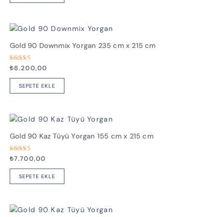
Gold 90 Downmix Yorgan 235 cm x 215 cm
5
₺
8.200,00
üzerinden
5.00
oy aldı
SEPETE EKLE
Gold 90 Kaz Tüyü Yorgan 155 cm x 215 cm
5
₺
7.700,00
üzerinden
5.00
oy aldı
SEPETE EKLE