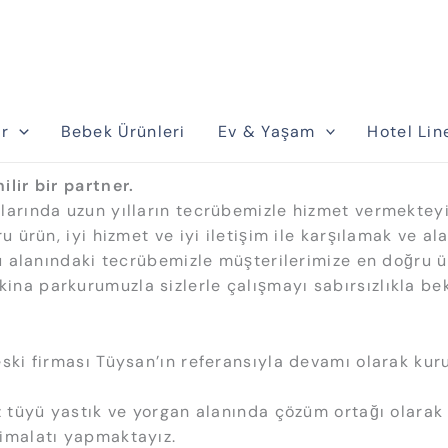
r
Bebek Ürünleri
Ev & Yaşam
Hotel Lin
lir bir partner.
arında uzun yılların tecrübemizle hizmet vermekteyiz.
u ürün, iyi hizmet ve iyi iletişim ile karşılamak ve a
üyü alanındaki tecrübemizle müşterilerimize en doğru
na parkurumuzla sizlerle çalışmayı sabırsızlıkla bek
ski firması Tüysan’ın referansıyla devamı olarak kur
az tüyü yastık ve yorgan alanında çözüm ortağı olar
 imalatı yapmaktayız.